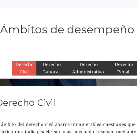
Ámbitos de desempeño
Derecho
Derecho
Derecho
Derecho
Civil
Laboral
Administrativo
Penal
Derecho Civil
 ámbito del derecho civil abarca innumerables cuestiones que,
áctica nos indica, suele ser mas adecuado resolver mediante