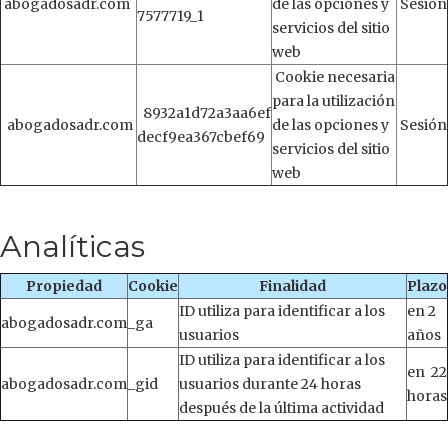
abogadosadr.com
de las opciones y
Sesión
7577719_1
servicios del sitio
web
Cookie necesaria
para la utilización
8932a1d72a3aa6ef
abogadosadr.com
de las opciones y
Sesión
decf9ea367cbef69
servicios del sitio
web
Analíticas
Propiedad
Cookie
Finalidad
Plazo
ID utiliza para identificar a los
en 2
abogadosadr.com
_ga
usuarios
años
ID utiliza para identificar a los
en 22
abogadosadr.com
_gid
usuarios durante 24 horas
horas
después de la última actividad